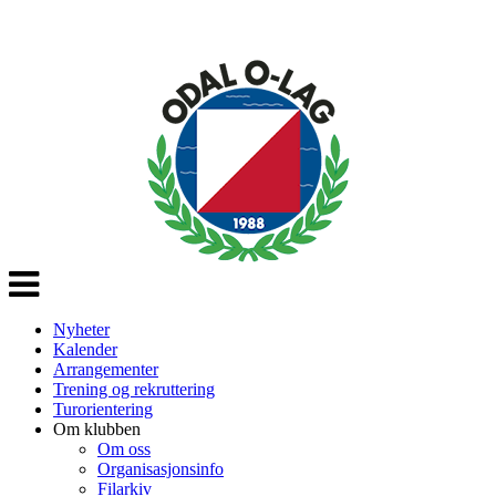
Veksle
navigasjon
Nyheter
Kalender
Arrangementer
Trening og rekruttering
Turorientering
Om klubben
Om oss
Organisasjonsinfo
Filarkiv