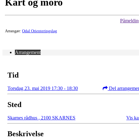
Kart og moro
Påmeldin
Arrangør:
Odal Orienteringslag
Arrangement
Tid
Torsdag 23. mai 2019 17:30 - 18:30
Del arrangeme
Sted
Skarnes rådhus
,
2100 SKARNES
Vis ka
Beskrivelse