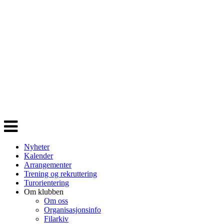
Veksle
navigasjon
Nyheter
Kalender
Arrangementer
Trening og rekruttering
Turorientering
Om klubben
Om oss
Organisasjonsinfo
Filarkiv