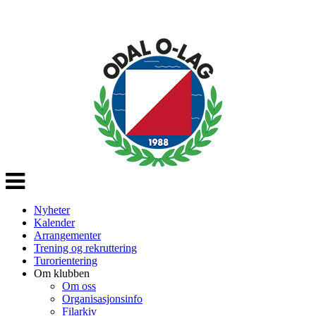
Veksle
navigasjon
Nyheter
Kalender
Arrangementer
Trening og rekruttering
Turorientering
Om klubben
Om oss
Organisasjonsinfo
Filarkiv