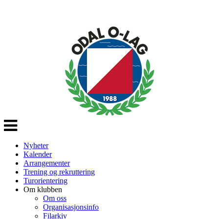
Veksle
navigasjon
Nyheter
Kalender
Arrangementer
Trening og rekruttering
Turorientering
Om klubben
Om oss
Organisasjonsinfo
Filarkiv