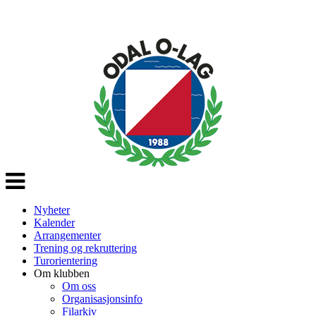
Veksle
navigasjon
Nyheter
Kalender
Arrangementer
Trening og rekruttering
Turorientering
Om klubben
Om oss
Organisasjonsinfo
Filarkiv