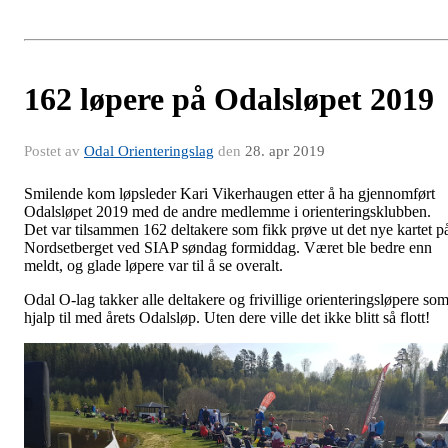
162 løpere på Odalsløpet 2019
Postet av
Odal Orienteringslag
den
28. apr 2019
Smilende kom løpsleder Kari Vikerhaugen etter å ha gjennomført
Odalsløpet 2019 med de andre medlemme i orienteringsklubben.
Det var tilsammen 162 deltakere som fikk prøve ut det nye kartet p
Nordsetberget ved SIAP søndag formiddag. Været ble bedre enn
meldt, og glade løpere var til å se overalt.
Odal O-lag takker alle deltakere og frivillige orienteringsløpere so
hjalp til med årets Odalsløp. Uten dere ville det ikke blitt så flott!