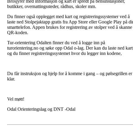
Brosjyrer med informasjon og kart er spredt på bensinstasjoner,
butikker, overnattingssteder, rådhus, skoler mm.
Du finner også opplegget med kart og registreringssystemer ved å
laste ned Stolpejaktapp gratis fra App Store eller Google Play på di
smarttelefon. Appen brukes for registrering av stolper ved å skanne
QR-koden.
Tur-orientering Odalten finner du ved å logge inn på
turorientering.no og søke opp Odal o-lag. Der kan du laste ned kart
og du finner registreringssystemet hvor du legger inn kodene,
Du får instruksjon og hjelp for å komme i gang – og pølsegrillen er
klar.
Vel møtt!
Odal Orienteringslag og DNT -Odal