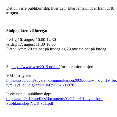
Det vil være publikumsløp hver dag. Etterpåmelding er frem til
8.
august.
Stolpejakten vil foregå:
fredag 16. august 10.00-14.30
lørdag 17. august 11.30-16.00
Det vil være 20 stolper på fredag og 20 nye stolper på lørdag.
Se
https://www.woc2019.no/no/
for mer informasjon.
VM-brosjyren:
https://issuu.com/suverenkommunikasjon2009/docs/v__ovm19_bro
jyre_12s_a5_dig?e=14104296/62604978
Invitasjon til publikumsløp:
https://woc2019.no/files/documents/WOC2019-Invitasjon-
Publikumslop-NOR-v11.pdf