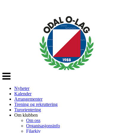
Veksle
navigasjon
Nyheter
Kalender
Arrangementer
Trening og rekruttering
Turorientering
Om klubben
Om oss
Organisasjonsinfo
Filarkiv