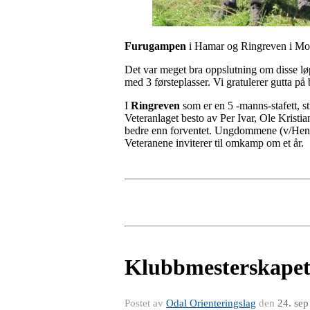
Furugampen
i Hamar og Ringreven i Moelv
Det var meget bra oppslutning om disse løp
med 3 førsteplasser. Vi gratulerer gutta på 
I
Ringreven
som er en 5 -manns-stafett, s
Veteranlaget besto av Per Ivar, Ole Kristi
bedre enn forventet. Ungdommene (v/Henrik)
Veteranene inviterer til omkamp om et år.
Klubbmesterskapet
Postet av
Odal Orienteringslag
den
24. se