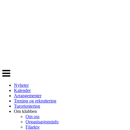
Veksle
navigasjon
Nyheter
Kalender
Arrangementer
Trening og rekruttering
Turorientering
Om klubben
Om oss
Organisasjonsinfo
Filarkiv