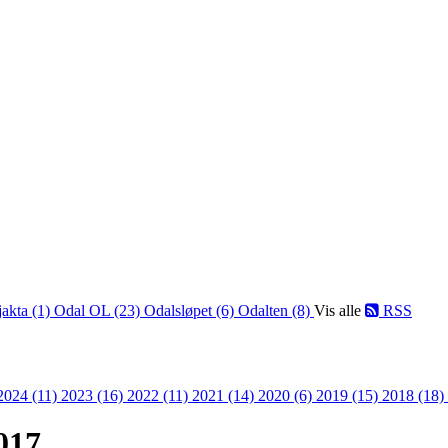
jakta (1)
Odal OL (23)
Odalsløpet (6)
Odalten (8)
Vis alle
RSS
2024 (11)
2023 (16)
2022 (11)
2021 (14)
2020 (6)
2019 (15)
2018 (18)
017