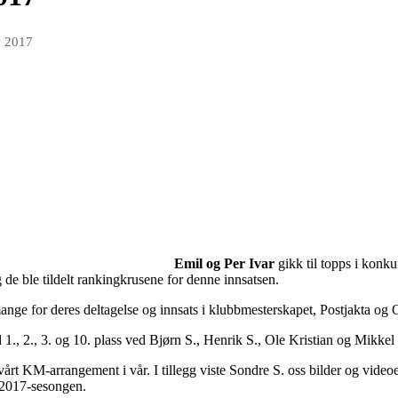
v 2017
 Per Ivar
gikk
til topps i konku
de ble tildelt rankingkrusene for denne innsatsen.
ange for deres deltagelse og innsats i klubbmesterskapet, Postjakta og O
., 2., 3. og 10. plass ved Bjørn S., Henrik S., Ole Kristian og Mikkel 
vårt KM-arrangement i vår. I tillegg viste Sondre S. oss bilder og vide
a 2017-sesongen.