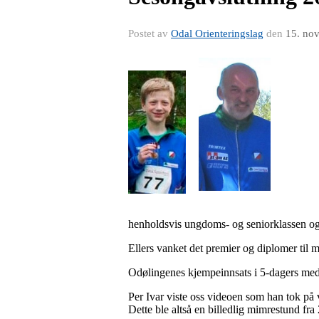
Postet av
Odal Orienteringslag
den
15. no
Emil og
henholdsvis ungdoms- og seniorklassen og 
Ellers vanket det premier og diplomer til m
Odølingenes kjempeinnsats i 5-dagers med 1
Per Ivar viste oss videoen som han tok på 
Dette ble altså en billedlig mimrestund fr