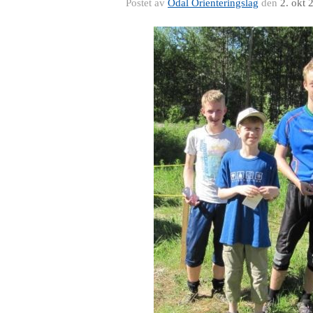
Postet av
Odal Orienteringslag
den
2. okt 