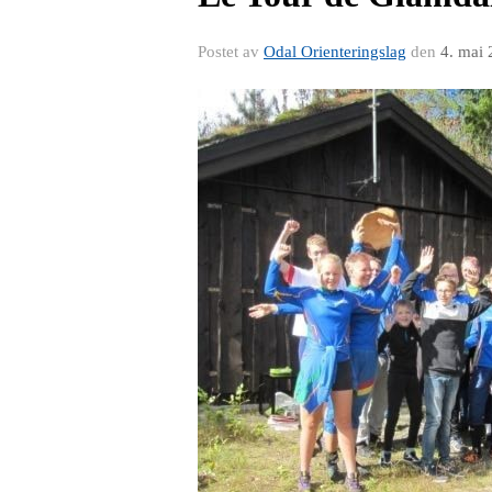
Postet av
Odal Orienteringslag
den
4. mai