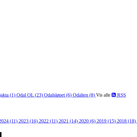
jakta (1)
Odal OL (23)
Odalsløpet (6)
Odalten (8)
Vis alle
RSS
2024 (11)
2023 (16)
2022 (11)
2021 (14)
2020 (6)
2019 (15)
2018 (18)
l