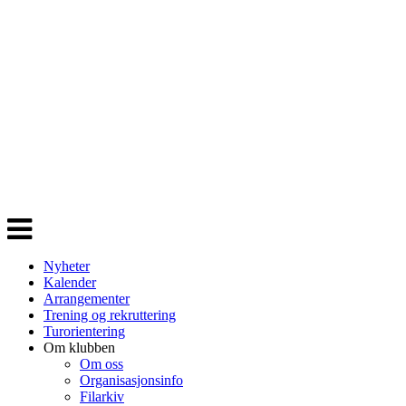
Veksle
navigasjon
Nyheter
Kalender
Arrangementer
Trening og rekruttering
Turorientering
Om klubben
Om oss
Organisasjonsinfo
Filarkiv