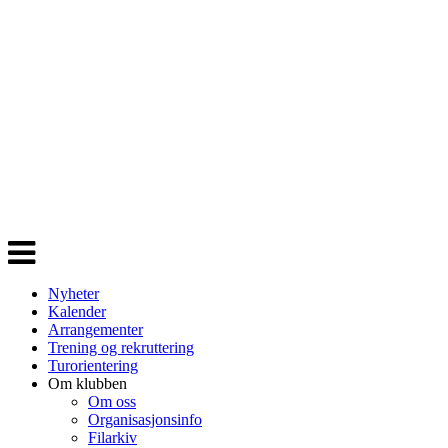
Veksle
navigasjon
Nyheter
Kalender
Arrangementer
Trening og rekruttering
Turorientering
Om klubben
Om oss
Organisasjonsinfo
Filarkiv