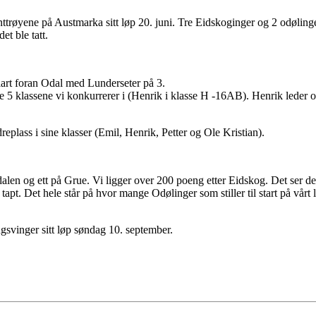
printtrøyene på Austmarka sitt løp 20. juni. Tre Eidskoginger og 2 odøli
t ble tatt.
art foran Odal med Lunderseter på 3.
de 5 klassene vi konkurrerer i (Henrik i klasse H -16AB). Henrik leder 
replass i sine klasser (Emil, Henrik, Petter og Ole Kristian).
Odalen og ett på Grue. Vi ligger over 200 poeng etter Eidskog. Det ser derf
tapt. Det hele står på hvor mange Odølinger som stiller til start på vår
gsvinger sitt løp søndag 10. september.