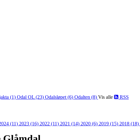
jakta (1)
Odal OL (23)
Odalsløpet (6)
Odalten (8)
Vis alle
RSS
2024 (11)
2023 (16)
2022 (11)
2021 (14)
2020 (6)
2019 (15)
2018 (18)
de Glåmdal