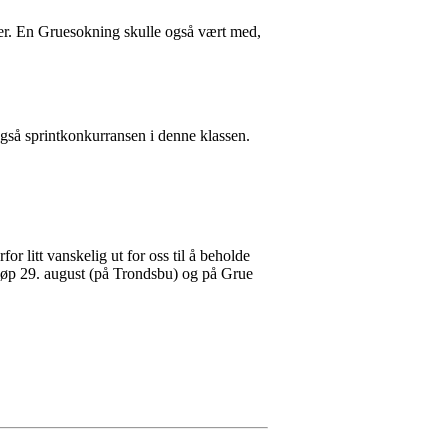
nger. En Gruesokning skulle også vært med,
også sprintkonkurransen i denne klassen.
or litt vanskelig ut for oss til å beholde
t løp 29. august (på Trondsbu) og på Grue