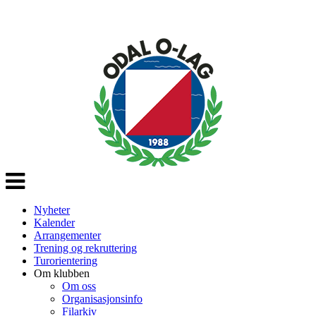
Veksle
navigasjon
Nyheter
Kalender
Arrangementer
Trening og rekruttering
Turorientering
Om klubben
Om oss
Organisasjonsinfo
Filarkiv