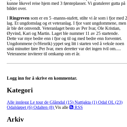
kunne likevel reise hjem med 3 førsteplasser. Vi gratulerer gutta på
bildet over.
I
Ringreven
som er en 5 -manns-stafett, stilte vi år som i fjor med 
lag. Et ungdomslag og et veteranlag. I fjor vant ungdommene, men 
år ble det omvendt. Veteranlaget besto av Per Ivar, Ole Kristian,
Øyvind, Kari og Martin. Laget ble nummer 11 av 25 startende.
Dette var mye bedre enn i fjor og til og med bedre enn forventet.
Ungdommene (v/Henrik) yppet seg litt i starten ved å veksle noen
små minutter føre Per Ivar, men deretter var det ingen tvil om.....
Veteranene inviterer til omkamp om et år.
Logg inn for å skrive en kommentar.
Kategori
Alle innlegg
Le tour de Glåmdal (15)
Nattjakta (1)
Odal OL (23)
Odalsløpet (6)
Odalten (8)
Vis alle
RSS
Arkiv