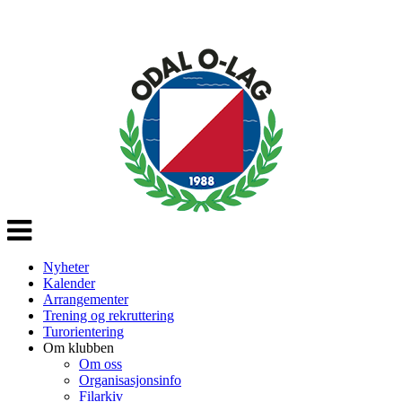
Veksle
navigasjon
Nyheter
Kalender
Arrangementer
Trening og rekruttering
Turorientering
Om klubben
Om oss
Organisasjonsinfo
Filarkiv