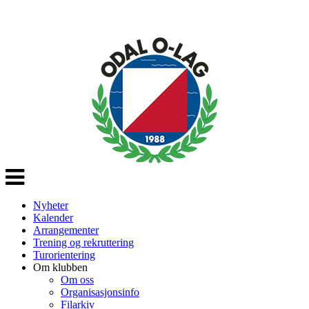
Veksle
navigasjon
Nyheter
Kalender
Arrangementer
Trening og rekruttering
Turorientering
Om klubben
Om oss
Organisasjonsinfo
Filarkiv