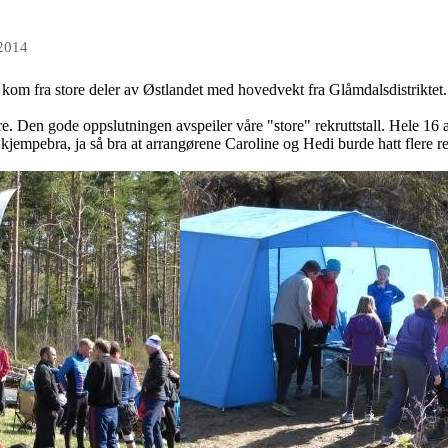
 2014
rne kom fra store deler av Østlandet med hovedvekt fra Glåmdalsdistriktet.
e. Den gode oppslutningen avspeiler våre "store" rekruttstall. Hele 16 a
empebra, ja så bra at arrangørene Caroline og Hedi burde hatt flere ress