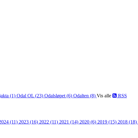
jakta (1)
Odal OL (23)
Odalsløpet (6)
Odalten (8)
Vis alle
RSS
2024 (11)
2023 (16)
2022 (11)
2021 (14)
2020 (6)
2019 (15)
2018 (18)