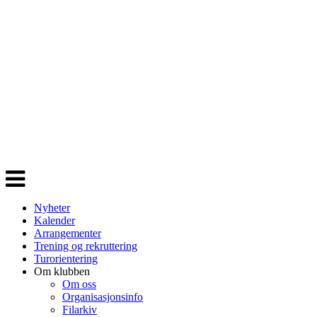
Veksle
navigasjon
Nyheter
Kalender
Arrangementer
Trening og rekruttering
Turorientering
Om klubben
Om oss
Organisasjonsinfo
Filarkiv