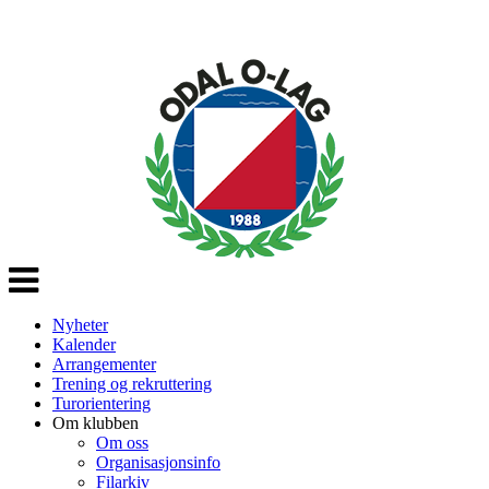
Veksle
navigasjon
Nyheter
Kalender
Arrangementer
Trening og rekruttering
Turorientering
Om klubben
Om oss
Organisasjonsinfo
Filarkiv