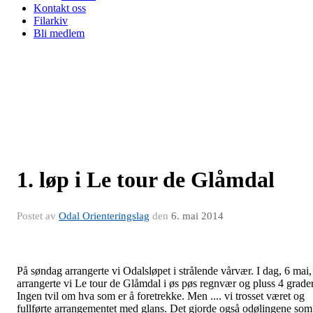
Kontakt oss
Filarkiv
Bli medlem
1. løp i Le tour de Glåmdal
Postet av
Odal Orienteringslag
den
6. mai 2014
På søndag arrangerte vi Odalsløpet i strålende vårvær. I dag, 6 mai,
arrangerte vi Le tour de Glåmdal i øs pøs regnvær og pluss 4 grader
Ingen tvil om hva som er å foretrekke. Men .... vi trosset været og
fullførte arrangementet med glans. Det gjorde også odølingene som