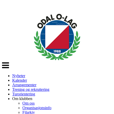
Veksle
navigasjon
Nyheter
Kalender
Arrangementer
Trening og rekruttering
Turorientering
Om klubben
Om oss
Organisasjonsinfo
Filarkiv