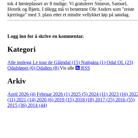
tok 4 førsteplasser av 8 mulige. Vi gratulerer Simeon, Samuel,
Henrik og Bjørn. I tillegg må vi berømme Ole Anders som "reiste
kjerringa" med 3. plass etter et mindre vellykket løp på søndag.
Logg inn for å skrive en kommentar.
Kategori
Alle innlegg
Le tour de Glåmdal (15)
Nattjakta (1)
Odal OL (23)
Odalsløpet (6)
Odalten (8)
Vis alle
RSS
Arkiv
April 2026 (4)
Februar 2026 (1)
2025 (5)
2024 (11)
2023 (16)
202
(11)
2021 (14)
2020 (6)
2019 (15)
2018 (18)
2017 (25)
2016 (55)
2015 (36)
2014 (44)