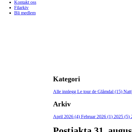
Kontakt oss
Filarkiv
Bli medlem
Kategori
Alle innlegg
Le tour de Glåmdal (15)
Natt
Arkiv
April 2026 (4)
Februar 2026 (1)
2025 (5)
Postjakta 31. augus