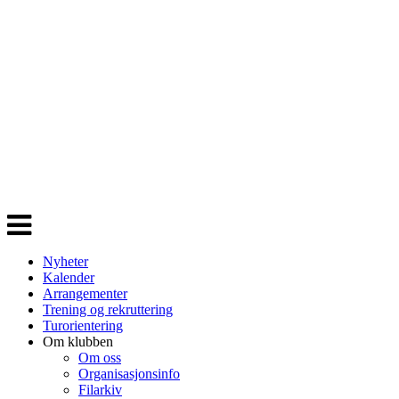
Veksle
navigasjon
Nyheter
Kalender
Arrangementer
Trening og rekruttering
Turorientering
Om klubben
Om oss
Organisasjonsinfo
Filarkiv