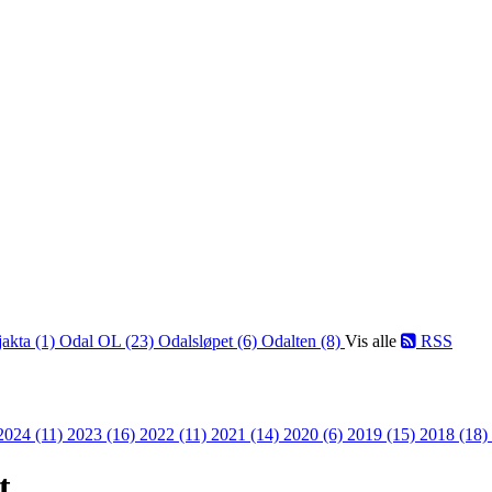
jakta (1)
Odal OL (23)
Odalsløpet (6)
Odalten (8)
Vis alle
RSS
2024 (11)
2023 (16)
2022 (11)
2021 (14)
2020 (6)
2019 (15)
2018 (18)
t