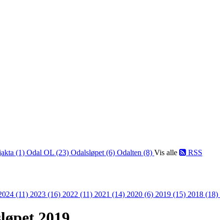
jakta (1)
Odal OL (23)
Odalsløpet (6)
Odalten (8)
Vis alle
RSS
2024 (11)
2023 (16)
2022 (11)
2021 (14)
2020 (6)
2019 (15)
2018 (18)
sløpet 2019