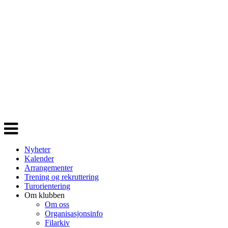
Veksle
navigasjon
Nyheter
Kalender
Arrangementer
Trening og rekruttering
Turorientering
Om klubben
Om oss
Organisasjonsinfo
Filarkiv