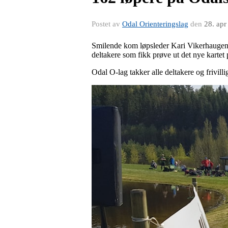
Postet av
Odal Orienteringslag
den
28. apr
Smilende kom løpsleder Kari Vikerhaugen 
deltakere som fikk prøve ut det nye kartet
Odal O-lag takker alle deltakere og frivilli