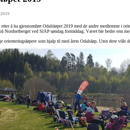
 2019
etter å ha gjennomført Odalsløpet 2019 med de andre medlemme i orie
 på Nordsetberget ved SIAP søndag formiddag. Været ble bedre enn meldt
ge orienteringsløpere som hjalp til med årets Odalsløp. Uten dere ville det 