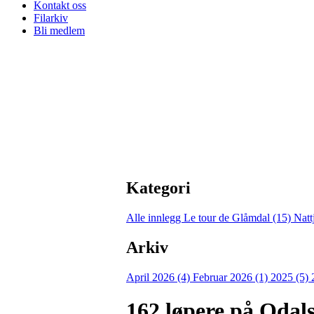
Kontakt oss
Filarkiv
Bli medlem
Kategori
Alle innlegg
Le tour de Glåmdal (15)
Natt
Arkiv
April 2026 (4)
Februar 2026 (1)
2025 (5)
162 løpere på Odal