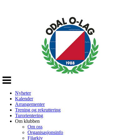
Veksle
navigasjon
Nyheter
Kalender
Arrangementer
Trening og rekruttering
Turorientering
Om klubben
Om oss
Organisasjonsinfo
Filarkiv