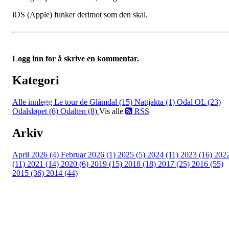
iOS (Apple) funker derimot som den skal.
Logg inn for å skrive en kommentar.
Kategori
Alle innlegg
Le tour de Glåmdal (15)
Nattjakta (1)
Odal OL (23)
Odalsløpet (6)
Odalten (8)
Vis alle
RSS
Arkiv
April 2026 (4)
Februar 2026 (1)
2025 (5)
2024 (11)
2023 (16)
202
(11)
2021 (14)
2020 (6)
2019 (15)
2018 (18)
2017 (25)
2016 (55)
2015 (36)
2014 (44)