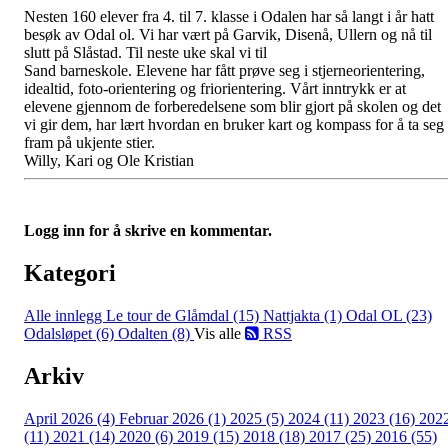
Nesten 160 elever fra 4. til 7. klasse i Odalen har så langt i år hatt
besøk av Odal ol. Vi har vært på Garvik, Disenå, Ullern og nå til
slutt på Slåstad. Til neste uke skal vi til
Sand barneskole. Elevene har fått prøve seg i stjerneorientering,
idealtid, foto-orientering og friorientering. Vårt inntrykk er at
elevene gjennom de forberedelsene som blir gjort på skolen og det
vi gir dem, har lært hvordan en bruker kart og kompass for å ta seg
fram på ukjente stier.
Willy, Kari og Ole Kristian
Logg inn for å skrive en kommentar.
Kategori
Alle innlegg
Le tour de Glåmdal (15)
Nattjakta (1)
Odal OL (23)
Odalsløpet (6)
Odalten (8)
Vis alle
RSS
Arkiv
April 2026 (4)
Februar 2026 (1)
2025 (5)
2024 (11)
2023 (16)
202
(11)
2021 (14)
2020 (6)
2019 (15)
2018 (18)
2017 (25)
2016 (55)