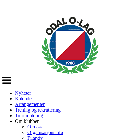
Veksle
navigasjon
Nyheter
Kalender
Arrangementer
Trening og rekruttering
Turorientering
Om klubben
Om oss
Organisasjonsinfo
Filarkiv