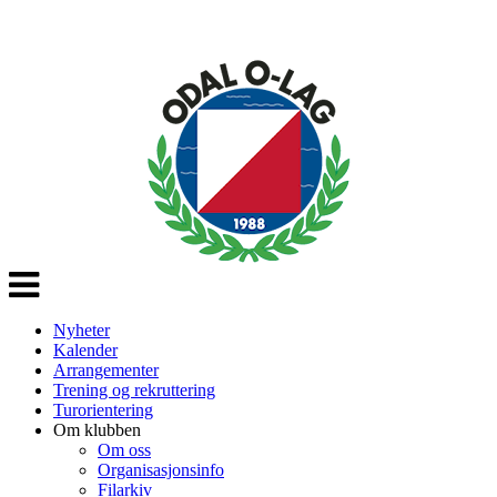
Veksle
navigasjon
Nyheter
Kalender
Arrangementer
Trening og rekruttering
Turorientering
Om klubben
Om oss
Organisasjonsinfo
Filarkiv