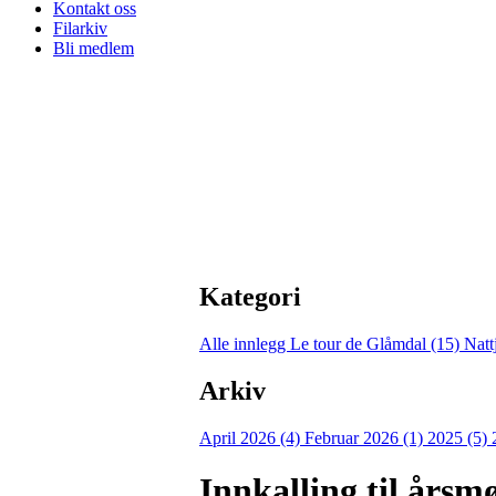
Kontakt oss
Filarkiv
Bli medlem
Kategori
Alle innlegg
Le tour de Glåmdal (15)
Natt
Arkiv
April 2026 (4)
Februar 2026 (1)
2025 (5)
Innkalling til årsm