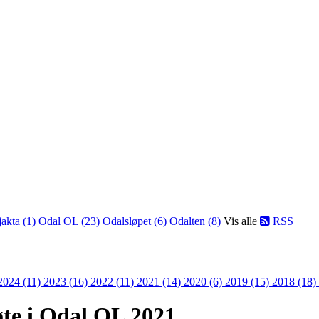
jakta (1)
Odal OL (23)
Odalsløpet (6)
Odalten (8)
Vis alle
RSS
2024 (11)
2023 (16)
2022 (11)
2021 (14)
2020 (6)
2019 (15)
2018 (18)
øte i Odal OL 2021