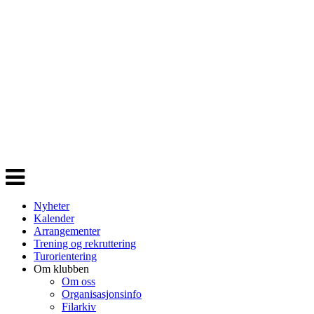
Veksle
navigasjon
Nyheter
Kalender
Arrangementer
Trening og rekruttering
Turorientering
Om klubben
Om oss
Organisasjonsinfo
Filarkiv