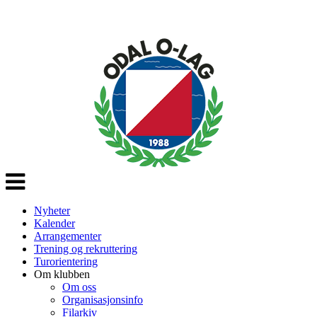
Veksle
navigasjon
Nyheter
Kalender
Arrangementer
Trening og rekruttering
Turorientering
Om klubben
Om oss
Organisasjonsinfo
Filarkiv