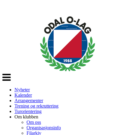
Veksle
navigasjon
Nyheter
Kalender
Arrangementer
Trening og rekruttering
Turorientering
Om klubben
Om oss
Organisasjonsinfo
Filarkiv