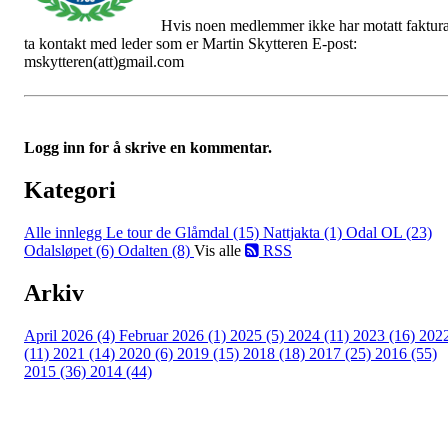
Hvis noen medlemmer ikke har motatt faktura
ta kontakt med leder som er Martin Skytteren E-post:
mskytteren(att)gmail.com
Logg inn for å skrive en kommentar.
Kategori
Alle innlegg
Le tour de Glåmdal (15)
Nattjakta (1)
Odal OL (23)
Odalsløpet (6)
Odalten (8)
Vis alle
RSS
Arkiv
April 2026 (4)
Februar 2026 (1)
2025 (5)
2024 (11)
2023 (16)
202
(11)
2021 (14)
2020 (6)
2019 (15)
2018 (18)
2017 (25)
2016 (55)
2015 (36)
2014 (44)