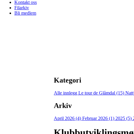
Kontakt oss
Filarkiv
Bli medlem
Kategori
Alle innlegg
Le tour de Glåmdal (15)
Natt
Arkiv
April 2026 (4)
Februar 2026 (1)
2025 (5)
Klubbutviklingsmø