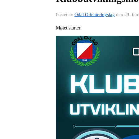
Postet av
Odal Orienteringslag
den
23. feb
Møtet starter