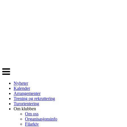
Veksle
navigasjon
Nyheter
Kalender
Arrangementer
Trening og rekruttering
Turorientering
Om klubben
Om oss
Organisasjonsinfo
Filarkiv