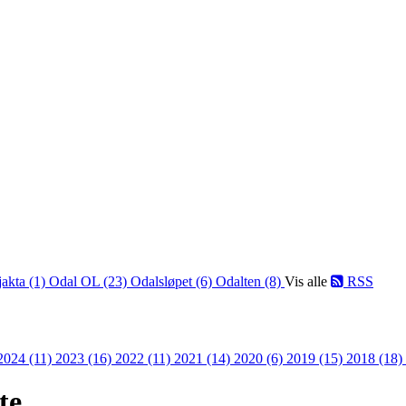
jakta (1)
Odal OL (23)
Odalsløpet (6)
Odalten (8)
Vis alle
RSS
2024 (11)
2023 (16)
2022 (11)
2021 (14)
2020 (6)
2019 (15)
2018 (18)
te