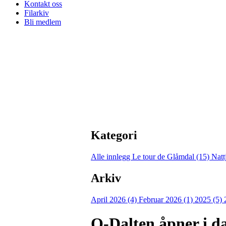
Kontakt oss
Filarkiv
Bli medlem
Kategori
Alle innlegg
Le tour de Glåmdal (15)
Natt
Arkiv
April 2026 (4)
Februar 2026 (1)
2025 (5)
O-Dalten åpner i d