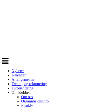
Veksle
navigasjon
Nyheter
Kalender
Arrangementer
Trening og rekruttering
Turorientering
Om klubben
Om oss
Organisasjonsinfo
Filarkiv