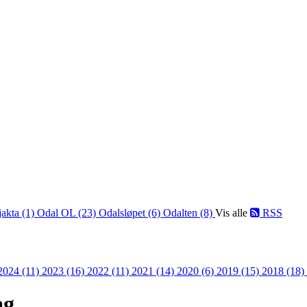
jakta (1)
Odal OL (23)
Odalsløpet (6)
Odalten (8)
Vis alle
RSS
2024 (11)
2023 (16)
2022 (11)
2021 (14)
2020 (6)
2019 (15)
2018 (18)
ag.