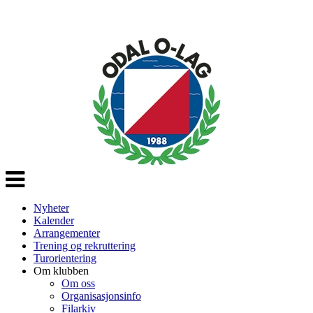
Veksle
navigasjon
Nyheter
Kalender
Arrangementer
Trening og rekruttering
Turorientering
Om klubben
Om oss
Organisasjonsinfo
Filarkiv