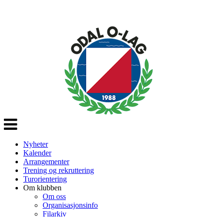
Veksle
navigasjon
Nyheter
Kalender
Arrangementer
Trening og rekruttering
Turorientering
Om klubben
Om oss
Organisasjonsinfo
Filarkiv