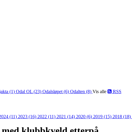
jakta (1)
Odal OL (23)
Odalsløpet (6)
Odalten (8)
Vis alle
RSS
2024 (11)
2023 (16)
2022 (11)
2021 (14)
2020 (6)
2019 (15)
2018 (18)
k med klubbkveld etterpå