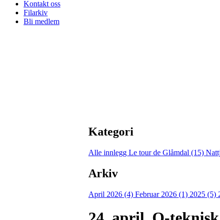
Kontakt oss
Filarkiv
Bli medlem
Kategori
Alle innlegg
Le tour de Glåmdal (15)
Natt
Arkiv
April 2026 (4)
Februar 2026 (1)
2025 (5)
24. april. O-teknis