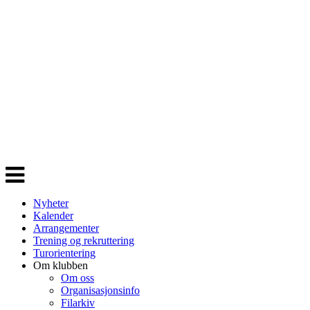
Veksle
navigasjon
Nyheter
Kalender
Arrangementer
Trening og rekruttering
Turorientering
Om klubben
Om oss
Organisasjonsinfo
Filarkiv