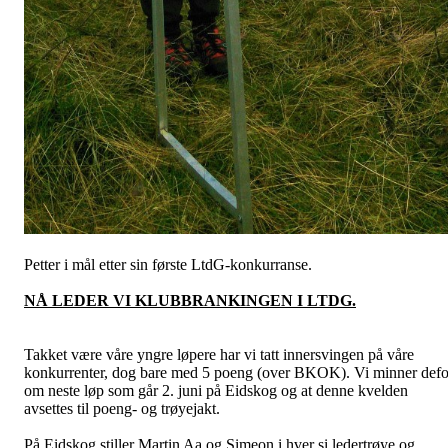
Petter i mål etter sin første LtdG-konkurranse.
NÅ LEDER VI KLUBBRANKINGEN I LTDG.
Takket være våre yngre løpere har vi tatt innersvingen på våre
konkurrenter, dog bare med 5 poeng (over BKOK). Vi minner defo
om neste løp som går 2. juni på Eidskog og at denne kvelden
avsettes til poeng- og trøyejakt.
På Eidskog stiller Martin Aa og Simeon i hver si ledertrøye og