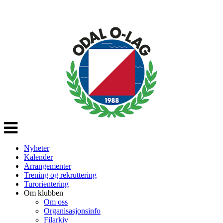
Veksle
navigasjon
Nyheter
Kalender
Arrangementer
Trening og rekruttering
Turorientering
Om klubben
Om oss
Organisasjonsinfo
Filarkiv