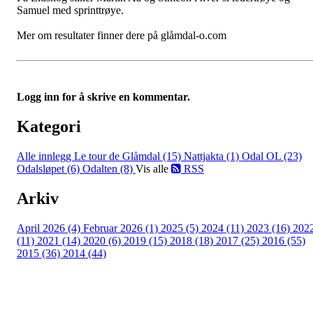
Samuel med sprinttrøye.
Mer om resultater finner dere på glåmdal-o.com
Logg inn for å skrive en kommentar.
Kategori
Alle innlegg
Le tour de Glåmdal (15)
Nattjakta (1)
Odal OL (23)
Odalsløpet (6)
Odalten (8)
Vis alle
RSS
Arkiv
April 2026 (4)
Februar 2026 (1)
2025 (5)
2024 (11)
2023 (16)
202
(11)
2021 (14)
2020 (6)
2019 (15)
2018 (18)
2017 (25)
2016 (55)
2015 (36)
2014 (44)