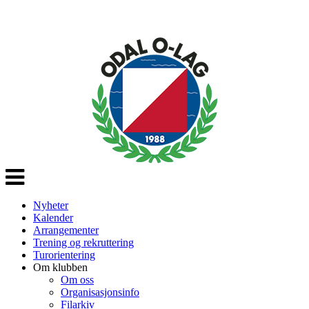
Veksle
navigasjon
Nyheter
Kalender
Arrangementer
Trening og rekruttering
Turorientering
Om klubben
Om oss
Organisasjonsinfo
Filarkiv