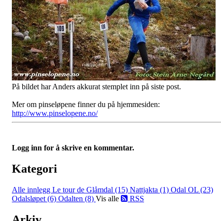
På bildet har Anders akkurat stemplet inn på siste post.
Mer om pinseløpene finner du på hjemmesiden:
http://www.pinselopene.no/
Logg inn for å skrive en kommentar.
Kategori
Alle innlegg
Le tour de Glåmdal (15)
Nattjakta (1)
Odal OL (23)
Odalsløpet (6)
Odalten (8)
Vis alle
RSS
Arkiv