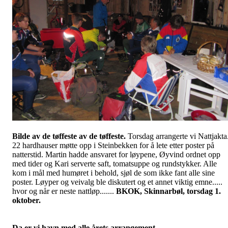
Bilde av de tøffeste av de tøffeste.
Torsdag arrangerte vi Nattjakta
22 hardhauser møtte opp i Steinbekken for å lete etter poster på
natterstid. Martin hadde ansvaret for løypene, Øyvind ordnet opp
med tider og Kari serverte saft, tomatsuppe og rundstykker. Alle
kom i mål med humøret i behold, sjøl de som ikke fant alle sine
poster. Løyper og veivalg ble diskutert og et annet viktig emne.....
hvor og når er neste nattløp.......
BKOK, Skinnarbøl, torsdag 1.
oktober.
Da er vi havn med alle årets arrangement.