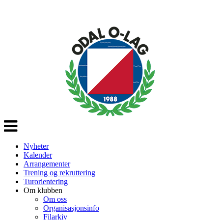
Veksle
navigasjon
Nyheter
Kalender
Arrangementer
Trening og rekruttering
Turorientering
Om klubben
Om oss
Organisasjonsinfo
Filarkiv