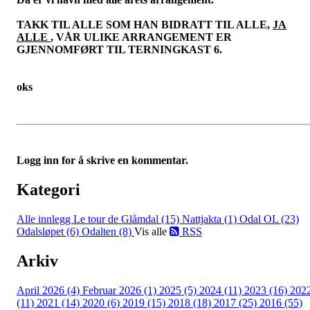
TAKK TIL ALLE SOM HAN BIDRATT TIL ALLE,
JA
ALLE
, VÅR ULIKE ARRANGEMENT ER
GJENNOMFØRT TIL TERNINGKAST 6.
oks
Logg inn for å skrive en kommentar.
Kategori
Alle innlegg
Le tour de Glåmdal (15)
Nattjakta (1)
Odal OL (23)
Odalsløpet (6)
Odalten (8)
Vis alle
RSS
Arkiv
April 2026 (4)
Februar 2026 (1)
2025 (5)
2024 (11)
2023 (16)
202
(11)
2021 (14)
2020 (6)
2019 (15)
2018 (18)
2017 (25)
2016 (55)