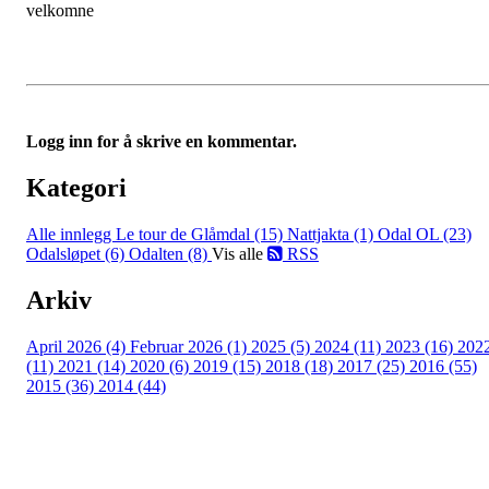
velkomne
Logg inn for å skrive en kommentar.
Kategori
Alle innlegg
Le tour de Glåmdal (15)
Nattjakta (1)
Odal OL (23)
Odalsløpet (6)
Odalten (8)
Vis alle
RSS
Arkiv
April 2026 (4)
Februar 2026 (1)
2025 (5)
2024 (11)
2023 (16)
202
(11)
2021 (14)
2020 (6)
2019 (15)
2018 (18)
2017 (25)
2016 (55)
2015 (36)
2014 (44)