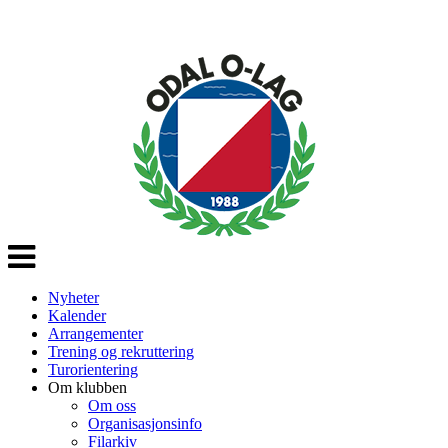
Veksle
navigasjon
Nyheter
Kalender
Arrangementer
Trening og rekruttering
Turorientering
Om klubben
Om oss
Organisasjonsinfo
Filarkiv