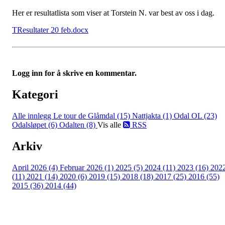
Her er resultatlista som viser at Torstein N. var best av oss i dag.
TResultater 20 feb.docx
Logg inn for å skrive en kommentar.
Kategori
Alle innlegg
Le tour de Glåmdal (15)
Nattjakta (1)
Odal OL (23)
Odalsløpet (6)
Odalten (8)
Vis alle
RSS
Arkiv
April 2026 (4)
Februar 2026 (1)
2025 (5)
2024 (11)
2023 (16)
202
(11)
2021 (14)
2020 (6)
2019 (15)
2018 (18)
2017 (25)
2016 (55)
2015 (36)
2014 (44)