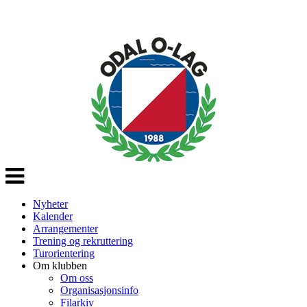
Veksle
navigasjon
Nyheter
Kalender
Arrangementer
Trening og rekruttering
Turorientering
Om klubben
Om oss
Organisasjonsinfo
Filarkiv