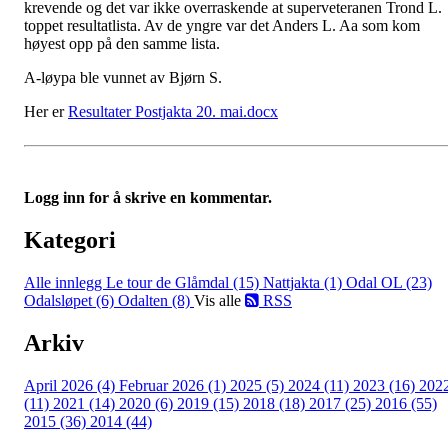
krevende og det var ikke overraskende at superveteranen Trond L.
toppet resultatlista. Av de yngre var det Anders L. Aa som kom
høyest opp på den samme lista.
A-løypa ble vunnet av Bjørn S.
Her er
Resultater Postjakta 20. mai.docx
Logg inn for å skrive en kommentar.
Kategori
Alle innlegg
Le tour de Glåmdal (15)
Nattjakta (1)
Odal OL (23)
Odalsløpet (6)
Odalten (8)
Vis alle
RSS
Arkiv
April 2026 (4)
Februar 2026 (1)
2025 (5)
2024 (11)
2023 (16)
202
(11)
2021 (14)
2020 (6)
2019 (15)
2018 (18)
2017 (25)
2016 (55)
2015 (36)
2014 (44)