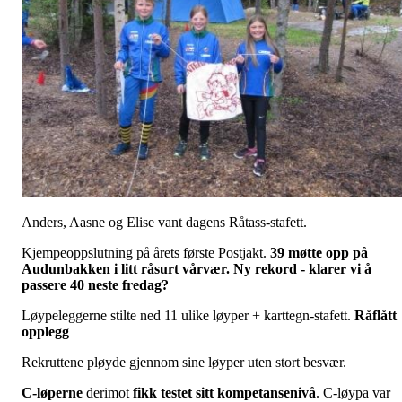
Anders, Aasne og Elise vant dagens Råtass-stafett.
Kjempeoppslutning på årets første Postjakt.
39 møtte opp på
Audunbakken i litt råsurt vårvær. Ny rekord - klarer vi å
passere 40 neste fredag?
Løypeleggerne stilte ned 11 ulike løyper + karttegn-stafett.
Råflått
opplegg
Rekruttene pløyde gjennom sine løyper uten stort besvær.
C-løperne
derimot
fikk testet sitt kompetansenivå
. C-løypa var