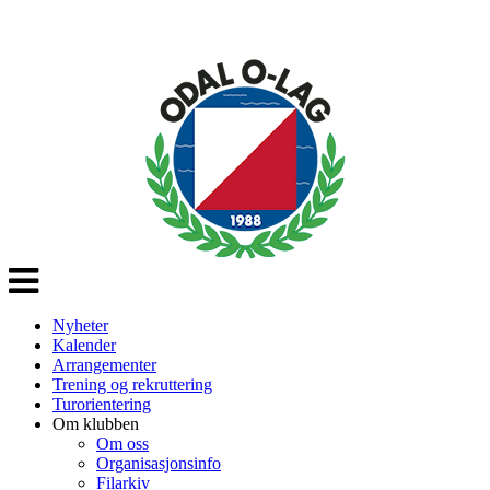
Veksle
navigasjon
Nyheter
Kalender
Arrangementer
Trening og rekruttering
Turorientering
Om klubben
Om oss
Organisasjonsinfo
Filarkiv