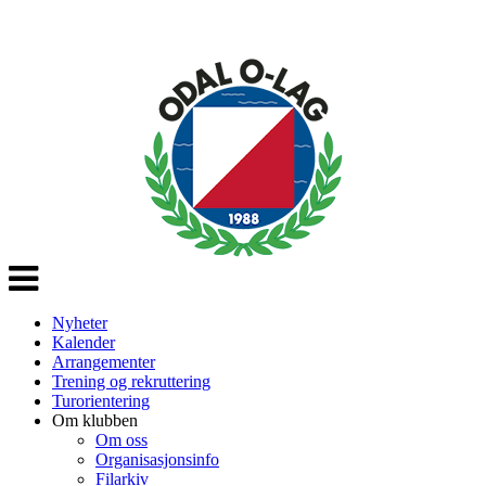
Veksle
navigasjon
Nyheter
Kalender
Arrangementer
Trening og rekruttering
Turorientering
Om klubben
Om oss
Organisasjonsinfo
Filarkiv