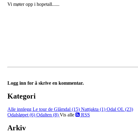
Vi møter opp i hopetall......
Logg inn for å skrive en kommentar.
Kategori
Alle innlegg
Le tour de Glåmdal (15)
Nattjakta (1)
Odal OL (23)
Odalsløpet (6)
Odalten (8)
Vis alle
RSS
Arkiv