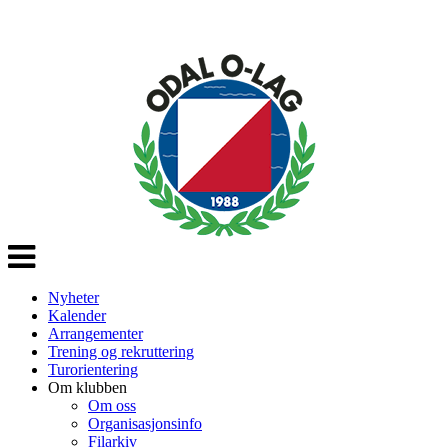
Veksle
navigasjon
Nyheter
Kalender
Arrangementer
Trening og rekruttering
Turorientering
Om klubben
Om oss
Organisasjonsinfo
Filarkiv