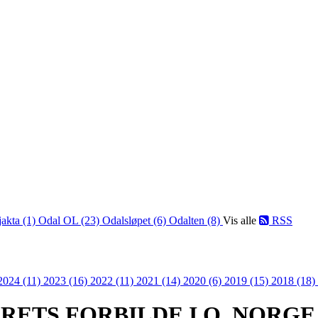
jakta (1)
Odal OL (23)
Odalsløpet (6)
Odalten (8)
Vis alle
RSS
2024 (11)
2023 (16)
2022 (11)
2021 (14)
2020 (6)
2019 (15)
2018 (18)
n ÅRETS FORBILDE I O_NORGE