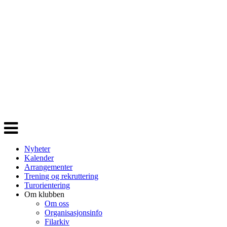
Veksle
navigasjon
Nyheter
Kalender
Arrangementer
Trening og rekruttering
Turorientering
Om klubben
Om oss
Organisasjonsinfo
Filarkiv