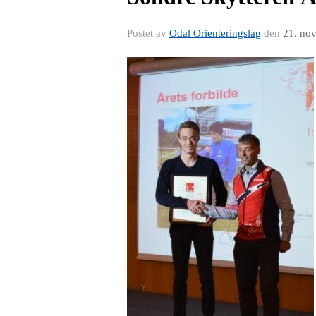
Postet av
Odal Orienteringslag
den
21. no