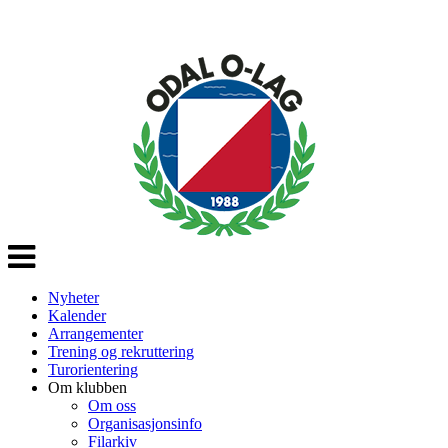
Veksle
navigasjon
Nyheter
Kalender
Arrangementer
Trening og rekruttering
Turorientering
Om klubben
Om oss
Organisasjonsinfo
Filarkiv