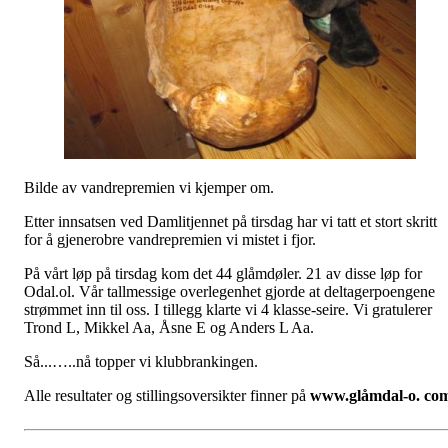
Bilde av vandrepremien vi kjemper om.
Etter innsatsen ved Damlitjennet på tirsdag har vi tatt et stort skritt
for å gjenerobre vandrepremien vi mistet i fjor.
På vårt løp på tirsdag kom det 44 glåmdøler. 21 av disse løp for
Odal.ol. Vår tallmessige overlegenhet gjorde at deltagerpoengene
strømmet inn til oss. I tillegg klarte vi 4 klasse-seire. Vi gratulerer
Trond L, Mikkel Aa, Åsne E og Anders L Aa.
Så...…..nå topper vi klubbrankingen.
Alle resultater og stillingsoversikter finner på
www.glåmdal-o. co