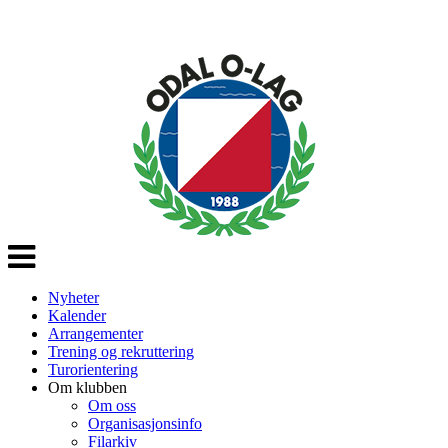
Veksle
navigasjon
Nyheter
Kalender
Arrangementer
Trening og rekruttering
Turorientering
Om klubben
Om oss
Organisasjonsinfo
Filarkiv