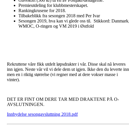
Gavekort (500 kr) til en av Postjakt-deltagerne.
Premieutdeling for klubbmesterskapet.
Rankingkrusene for 2018.
Tilbakeblikk fra sesongen 2018 med Per Ivar
Sesongen 2019, hva kan vi glede oss til. Stikkord: Danmark
WMOC, O-ringen og VM 2019 i Østfold
Rekruttene våre fikk utdelt løpsdrakter i vår. Disse skal nå leveres
inn igjen. Neste vår vil vi dele dem ut igjen. Ikke den du leverte inn
men en i riktig størrelse (vi regner med at dere vokser masse i
vinter).
DET ER FINT OM DERE TAR MED DRAKTENE PÅ O-
AVSLUTNINGEN.
Innbydelse sesongavsluttning 2018.pdf