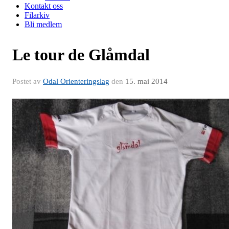
Kontakt oss
Filarkiv
Bli medlem
Le tour de Glåmdal
Postet av
Odal Orienteringslag
den
15. mai 2014