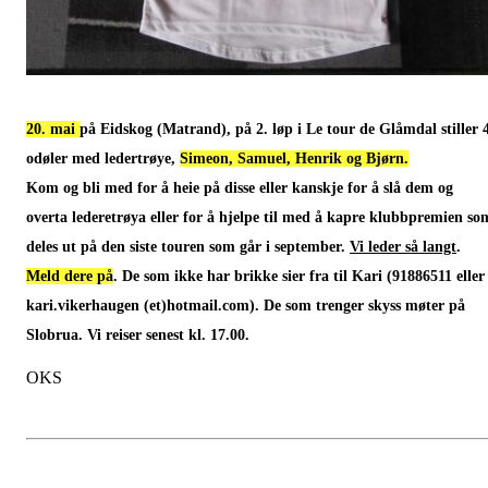
20. mai
på Eidskog (Matrand), på 2. løp i Le tour de Glåmdal stiller 
odøler med ledertrøye,
Simeon, Samuel, Henrik og Bjørn.
Kom og bli med for å heie på disse eller kanskje for å slå dem og
overta lederetrøya eller for å hjelpe til med å kapre klubbpremien so
deles ut på den siste touren som går i september.
Vi leder så langt
.
Meld dere på
. De som ikke har brikke sier fra til Kari (91886511 eller
kari.vikerhaugen (et)hotmail.com). De som trenger skyss møter på
Slobrua. Vi reiser senest kl. 17.00.
OKS