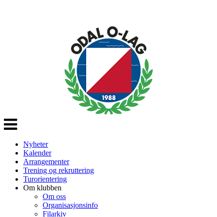
Veksle
navigasjon
Nyheter
Kalender
Arrangementer
Trening og rekruttering
Turorientering
Om klubben
Om oss
Organisasjonsinfo
Filarkiv