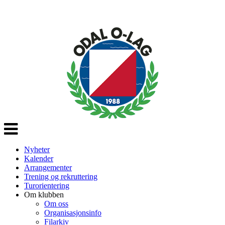
Veksle
navigasjon
Nyheter
Kalender
Arrangementer
Trening og rekruttering
Turorientering
Om klubben
Om oss
Organisasjonsinfo
Filarkiv