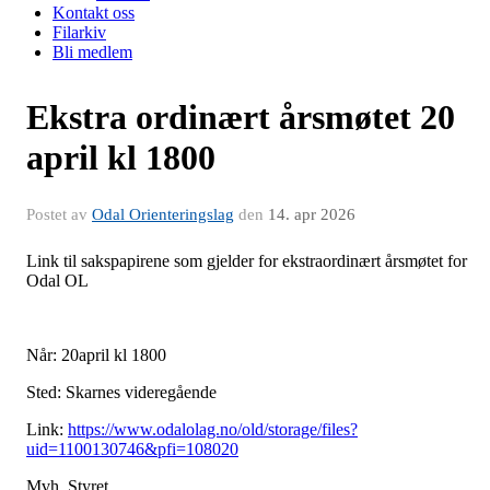
Kontakt oss
Filarkiv
Bli medlem
Ekstra ordinært årsmøtet 20
april kl 1800
Postet av
Odal Orienteringslag
den
14. apr 2026
Link til sakspapirene som gjelder for ekstraordinært årsmøtet for
Odal OL
Når: 20april kl 1800
Sted: Skarnes videregående
Link:
https://www.odalolag.no/old/storage/files?
uid=1100130746&pfi=108020
Mvh. Styret