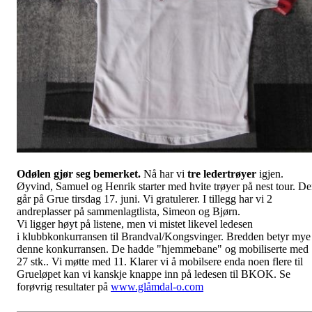
Odølen gjør seg bemerket.
Nå har vi
tre ledertrøyer
igjen.
Øyvind, Samuel og Henrik starter med hvite trøyer på nest tour. D
går på Grue tirsdag 17. juni. Vi gratulerer. I tillegg har vi 2
andreplasser på sammenlagtlista, Simeon og Bjørn.
Vi ligger høyt på listene, men vi mistet likevel ledesen
i klubbkonkurransen til Brandval/Kongsvinger. Bredden betyr mye 
denne konkurransen. De hadde "hjemmebane" og mobiliserte med
27 stk.. Vi møtte med 11. Klarer vi å mobilsere enda noen flere til
Grueløpet kan vi kanskje knappe inn på ledesen til BKOK. Se
forøvrig resultater på
www.glåmdal-o.com