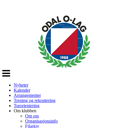
Veksle
navigasjon
Nyheter
Kalender
Arrangementer
Trening og rekruttering
Turorientering
Om klubben
Om oss
Organisasjonsinfo
Filarkiv