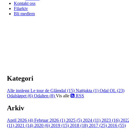
Kontakt oss
Filarkiv
Bli medlem
Kategori
Alle innlegg
Le tour de Glåmdal (15)
Nattjakta (1)
Odal OL (23)
Odalsløpet (6)
Odalten (8)
Vis alle
RSS
Arkiv
April 2026 (4)
Februar 2026 (1)
2025 (5)
2024 (11)
2023 (16)
202
(11)
2021 (14)
2020 (6)
2019 (15)
2018 (18)
2017 (25)
2016 (55)