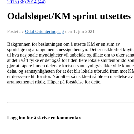
2015 (36)
2014 (44)
Odalsløpet/KM sprint utsettes
Postet av
Odal Orienteringslag
den
1. jun 2021
Bakgrunnen for beslutningen om å utsette KM er en sum av
sportslige og arrangementsmessige hensyn. Det er usikkerhet knytte
til hva nasjonale myndigheter vil anbefale og tillate om to uker sam
at det i vårt fylke er det også for tiden flere lokale smitteutbrudd so
gjør at løpere i noen deler av kretsen sannsynligvis ikke ville kunne
delta, og sannsynligheten for at det blir lokale utbrudd frem mot K
er dessverre litt for stor. Når alt er så usikkert så ble en utsettelse av
arrangementet riktig. Håper på forståelse for dette.
Logg inn for å skrive en kommentar.