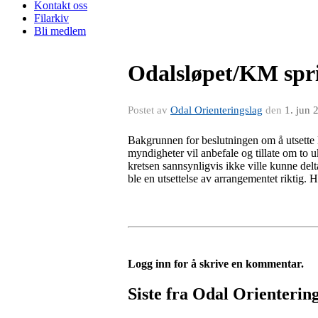
Kontakt oss
Filarkiv
Bli medlem
Odalsløpet/KM spri
Postet av
Odal Orienteringslag
den
1. jun 
Bakgrunnen for beslutningen om å utsette 
myndigheter vil anbefale og tillate om to uk
kretsen sannsynligvis ikke ville kunne delta
ble en utsettelse av arrangementet riktig. H
Logg inn for å skrive en kommentar.
Siste fra Odal Orienterin