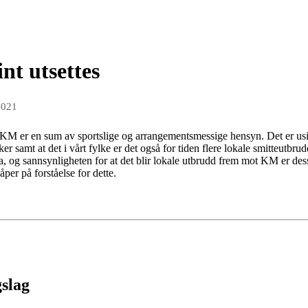
nt utsettes
2021
KM er en sum av sportslige og arrangementsmessige hensyn. Det er usik
er samt at det i vårt fylke er det også for tiden flere lokale smitteutbru
, og sannsynligheten for at det blir lokale utbrudd frem mot KM er dessver
åper på forståelse for dette.
gslag