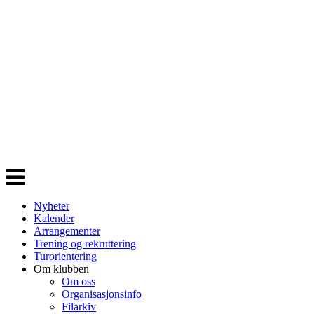
Veksle
navigasjon
Nyheter
Kalender
Arrangementer
Trening og rekruttering
Turorientering
Om klubben
Om oss
Organisasjonsinfo
Filarkiv