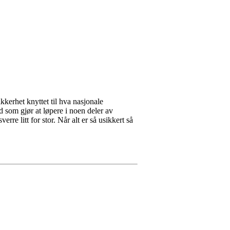
kerhet knyttet til hva nasjonale
dd som gjør at løpere i noen deler av
re litt for stor. Når alt er så usikkert så