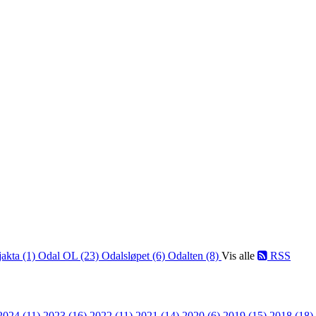
jakta (1)
Odal OL (23)
Odalsløpet (6)
Odalten (8)
Vis alle
RSS
2024 (11)
2023 (16)
2022 (11)
2021 (14)
2020 (6)
2019 (15)
2018 (18)