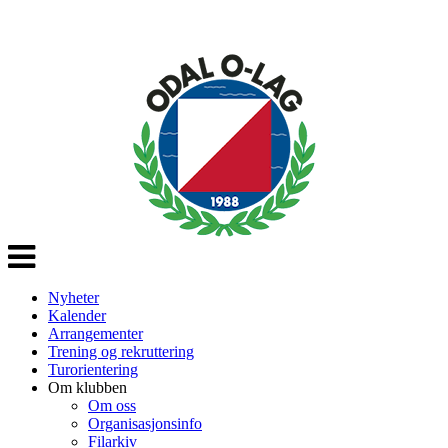
Veksle
navigasjon
Nyheter
Kalender
Arrangementer
Trening og rekruttering
Turorientering
Om klubben
Om oss
Organisasjonsinfo
Filarkiv