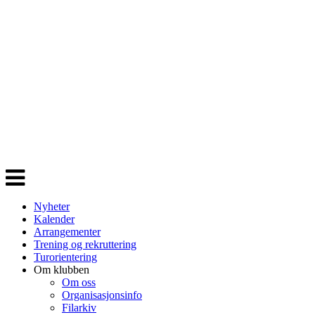
Veksle
navigasjon
Nyheter
Kalender
Arrangementer
Trening og rekruttering
Turorientering
Om klubben
Om oss
Organisasjonsinfo
Filarkiv