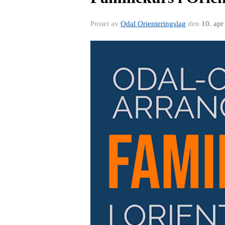
Postet av
Odal Orienteringslag
den
10. apr