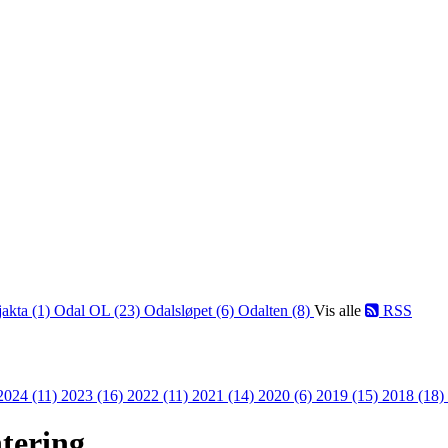
jakta (1)
Odal OL (23)
Odalsløpet (6)
Odalten (8)
Vis alle
RSS
2024 (11)
2023 (16)
2022 (11)
2021 (14)
2020 (6)
2019 (15)
2018 (18)
ntering