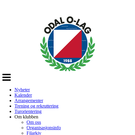
Veksle
navigasjon
Nyheter
Kalender
Arrangementer
Trening og rekruttering
Turorientering
Om klubben
Om oss
Organisasjonsinfo
Filarkiv