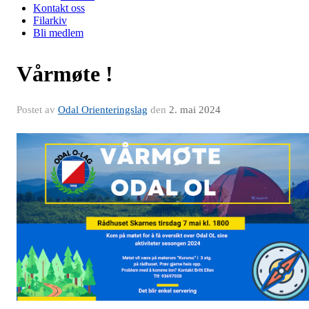
Kontakt oss
Filarkiv
Bli medlem
Vårmøte !
Postet av
Odal Orienteringslag
den
2. mai 2024