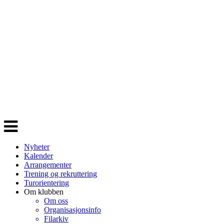
Veksle
navigasjon
Nyheter
Kalender
Arrangementer
Trening og rekruttering
Turorientering
Om klubben
Om oss
Organisasjonsinfo
Filarkiv