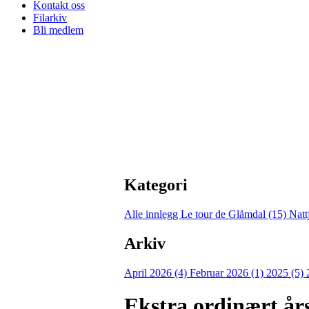
Kontakt oss
Filarkiv
Bli medlem
Kategori
Alle innlegg
Le tour de Glåmdal (15)
Natt
Arkiv
April 2026 (4)
Februar 2026 (1)
2025 (5)
Ekstra ordinært års