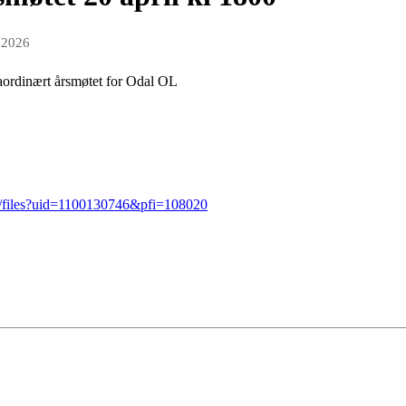
 2026
traordinært årsmøtet for Odal OL
ge/files?uid=1100130746&pfi=108020