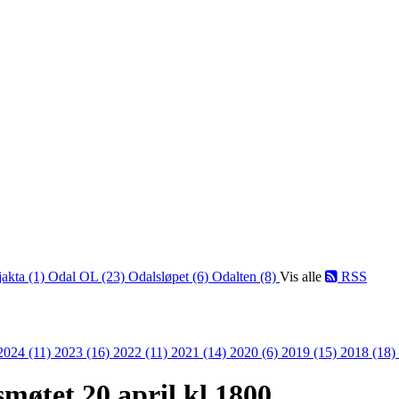
jakta (1)
Odal OL (23)
Odalsløpet (6)
Odalten (8)
Vis alle
RSS
2024 (11)
2023 (16)
2022 (11)
2021 (14)
2020 (6)
2019 (15)
2018 (18)
møtet 20 april kl 1800